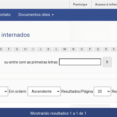
Participe
Acesso à info
ontato
Documentos úteis
 internados
E
F
G
H
I
J
K
L
M
N
O
P
Q
R
S
ou entre com as primeiras letras:
Em ordem:
Resultados/Página
Reg
Mostrando resultados 1 a 1 de 1