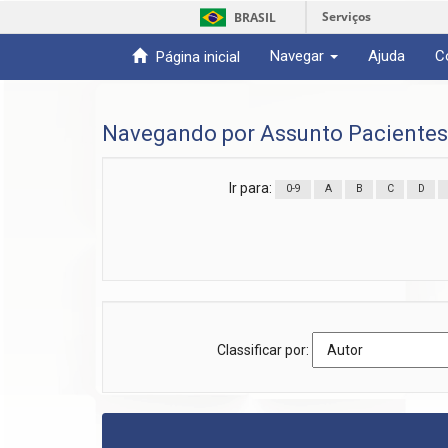
Serviços
BRASIL
Navegar
Ajuda
C
Página inicial
Skip
navigation
Navegando por Assunto Pacientes
Ir para:
0-9
A
B
C
D
Classificar por: