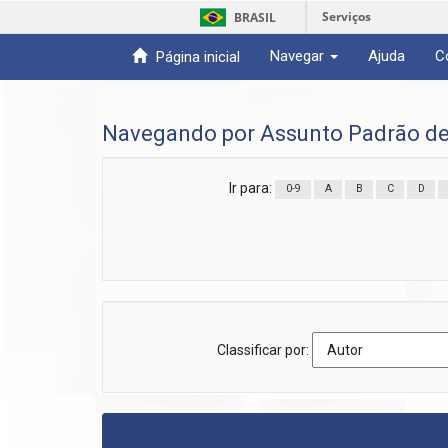
Serviços
BRASIL
Navegar
Ajuda
C
Página inicial
Skip
navigation
Navegando por Assunto Padrão de
Ir para:
0-9
A
B
C
D
Classificar por: