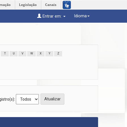
rmação
Legislação
Canais
Idioma
Entrar em:
T
U
V
W
X
Y
Z
istro(s):