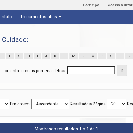
Participe
Acesso à info
ontato
Documentos úteis
 Cuidado;
E
F
G
H
I
J
K
L
M
N
O
P
Q
R
S
ou entre com as primeiras letras:
Em ordem:
Resultados/Página
Reg
Mostrando resultados 1 a 1 de 1