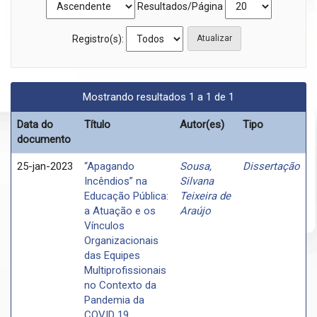
Resultados/Página
Registro(s):
Mostrando resultados 1 a 1 de 1
Data do
Título
Autor(es)
Tipo
documento
25-jan-2023
“Apagando
Sousa,
Dissertação
Incêndios” na
Silvana
Educação Pública:
Teixeira de
a Atuação e os
Araújo
Vínculos
Organizacionais
das Equipes
Multiprofissionais
no Contexto da
Pandemia da
COVID 19