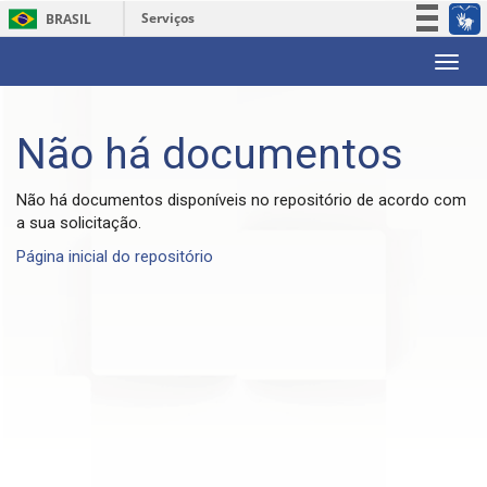
Serviços
BRASIL
Participe
Skip
Acesso à informação
navigation
Legislação
Não há documentos
Canais
Não há documentos disponíveis no repositório de acordo com
a sua solicitação.
Página inicial do repositório