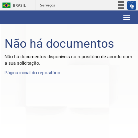
Serviços
BRASIL
Participe
Skip
Acesso à informação
navigation
Legislação
Não há documentos
Canais
Não há documentos disponíveis no repositório de acordo com
a sua solicitação.
Página inicial do repositório