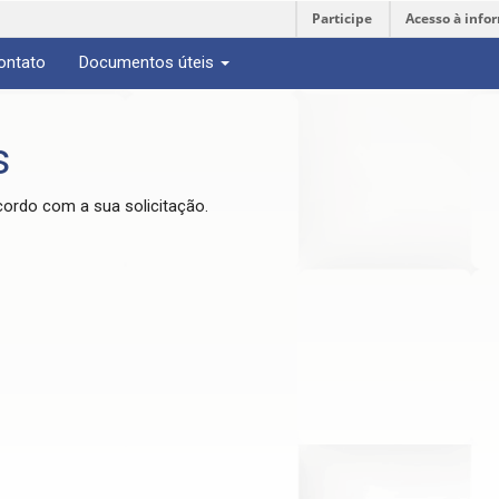
Participe
Acesso à info
ontato
Documentos úteis
s
cordo com a sua solicitação.