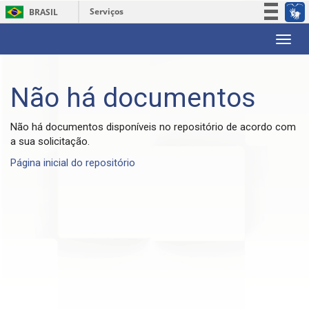
Serviços
BRASIL
Participe
Skip
Acesso à informação
navigation
Legislação
Não há documentos
Canais
Não há documentos disponíveis no repositório de acordo com
a sua solicitação.
Página inicial do repositório