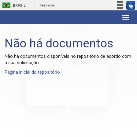
Serviços
BRASIL
Participe
Skip
Acesso à informação
navigation
Legislação
Não há documentos
Canais
Não há documentos disponíveis no repositório de acordo com
a sua solicitação.
Página inicial do repositório