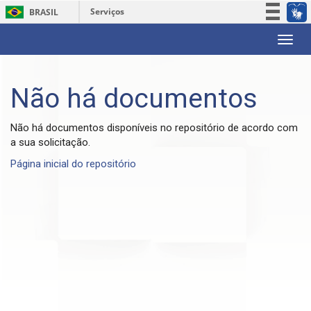
Serviços
BRASIL
Participe
Skip
Acesso à informação
navigation
Legislação
Não há documentos
Canais
Não há documentos disponíveis no repositório de acordo com
a sua solicitação.
Página inicial do repositório