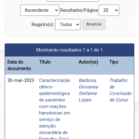
Resultados/Página
Registro(s):
Mostrando resultados 1 a 1 de 1
Data do
Título
Autor(es)
Tipo
documento
30-mar-2023
Caracterização
Barbosa,
Trabalho
clínico-
Giovanna
de
epidemiológica
Stefanne
Conclusão
de pacientes
Lópes
de Curso
com reações
hansênicas em
serviço de
atenção
secundária de
Parnaíba, Piauí