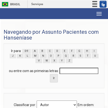
Serviços
BRASIL
Participe
Skip
Acesso à informação
navigation
Legislação
Navegando por Assunto Pacientes com
Canais
Hanseníase
Ir para:
0-9
A
B
C
D
E
F
G
H
I
J
K
L
M
N
O
P
Q
R
S
T
U
V
W
X
Y
Z
ou entre com as primeiras letras:
Classificar por:
Em ordem: