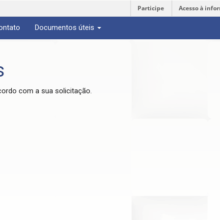
Participe
Acesso à info
ontato
Documentos úteis
s
cordo com a sua solicitação.