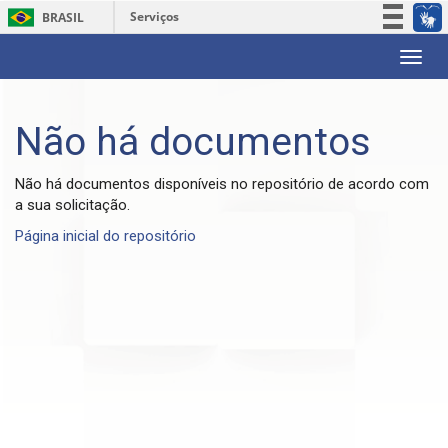
Serviços
BRASIL
Participe
Skip
Acesso à informação
navigation
Legislação
Não há documentos
Canais
Não há documentos disponíveis no repositório de acordo com
a sua solicitação.
Página inicial do repositório