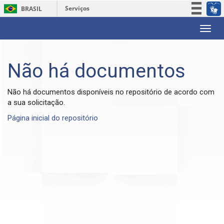
Serviços
BRASIL
Participe
Skip
Acesso à informação
navigation
Legislação
Não há documentos
Canais
Não há documentos disponíveis no repositório de acordo com
a sua solicitação.
Página inicial do repositório