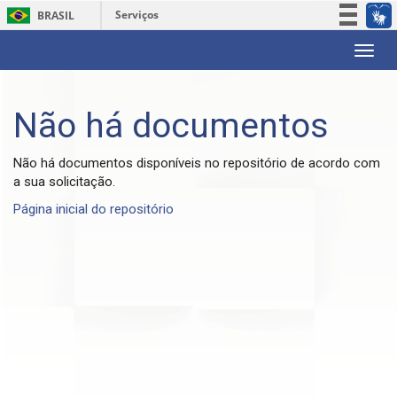
Serviços
BRASIL
Participe
Skip
Acesso à informação
navigation
Legislação
Não há documentos
Canais
Não há documentos disponíveis no repositório de acordo com
a sua solicitação.
Página inicial do repositório