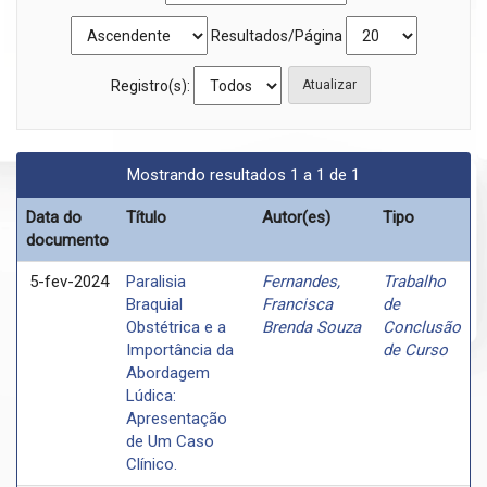
Resultados/Página
Registro(s):
Mostrando resultados 1 a 1 de 1
Data do
Título
Autor(es)
Tipo
documento
5-fev-2024
Paralisia
Fernandes,
Trabalho
Braquial
Francisca
de
Obstétrica e a
Brenda Souza
Conclusão
Importância da
de Curso
Abordagem
Lúdica:
Apresentação
de Um Caso
Clínico.