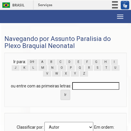
Serviços
BRASIL
Participe
Skip
Acesso à informação
navigation
Legislação
Navegando por Assunto Paralisia do
Canais
Plexo Braquial Neonatal
Ir para:
0-9
A
B
C
D
E
F
G
H
I
J
K
L
M
N
O
P
Q
R
S
T
U
V
W
X
Y
Z
ou entre com as primeiras letras:
Classificar por:
Em ordem: