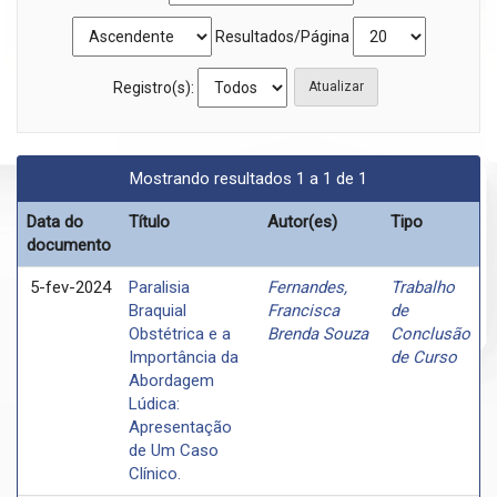
Resultados/Página
Registro(s):
Mostrando resultados 1 a 1 de 1
Data do
Título
Autor(es)
Tipo
documento
5-fev-2024
Paralisia
Fernandes,
Trabalho
Braquial
Francisca
de
Obstétrica e a
Brenda Souza
Conclusão
Importância da
de Curso
Abordagem
Lúdica:
Apresentação
de Um Caso
Clínico.