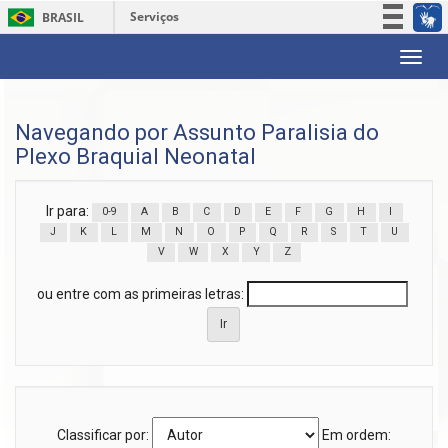
Serviços
BRASIL
Participe
Skip
Acesso à informação
navigation
Legislação
Navegando por Assunto Paralisia do
Canais
Plexo Braquial Neonatal
Ir para:
0-9
A
B
C
D
E
F
G
H
I
J
K
L
M
N
O
P
Q
R
S
T
U
V
W
X
Y
Z
ou entre com as primeiras letras:
Classificar por:
Em ordem: