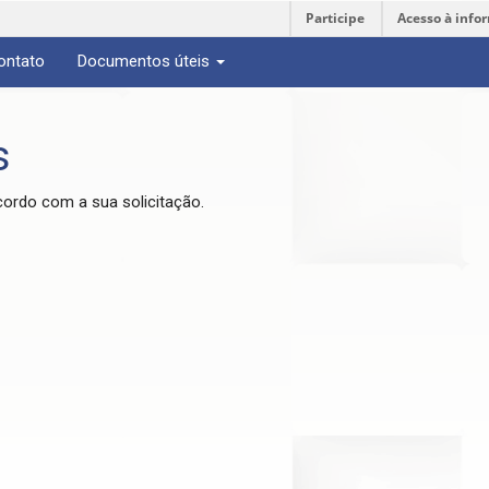
Participe
Acesso à info
ontato
Documentos úteis
s
cordo com a sua solicitação.