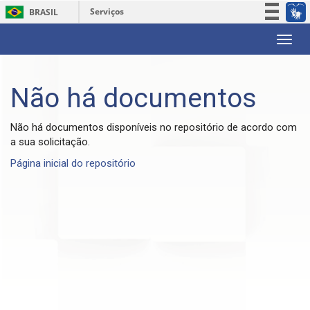
Serviços
BRASIL
Participe
Skip
Acesso à informação
navigation
Legislação
Não há documentos
Canais
Não há documentos disponíveis no repositório de acordo com
a sua solicitação.
Página inicial do repositório