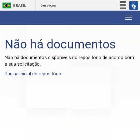
Serviços
BRASIL
Participe
Skip
Acesso à informação
navigation
Legislação
Não há documentos
Canais
Não há documentos disponíveis no repositório de acordo com
a sua solicitação.
Página inicial do repositório