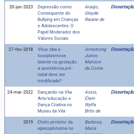
20-jun-2023
Depressão como
Araújo,
Dissertaçã
Consequente do
Gleyde
Bullying em Crianças
Raiane de
e Adolescentes: O
Papel Moderador dos
Valores Sociais
27-fev-2018
Vírus zika e
Armstrong
Dissertaçã
toxoplasmose
Junior,
latente na gestação :
Marizon
a assistência pré-
da Costa
natal deve ser
modificada?
24-mar-2022
Dançando na Vila:
Assis,
Dissertaçã
Arte/educação e
Élem
Dança Criativa no
Wylfa
Museu da Vila
Brito de
2019
Efeito protetor da
Barbosa,
Dissertaçã
epiisopiloturina no
Maria