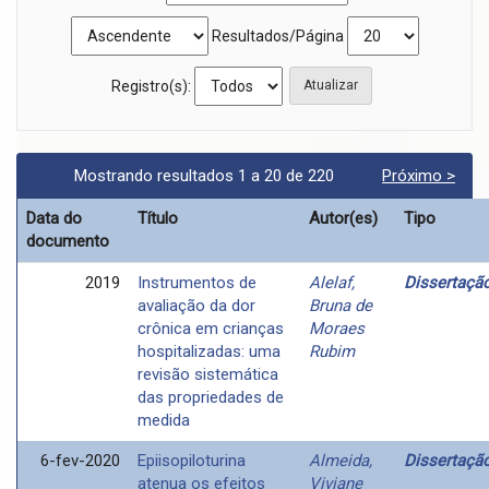
Resultados/Página
Registro(s):
Mostrando resultados 1 a 20 de 220
Próximo >
Data do
Título
Autor(es)
Tipo
documento
2019
Instrumentos de
Alelaf,
Dissertaçã
avaliação da dor
Bruna de
crônica em crianças
Moraes
hospitalizadas: uma
Rubim
revisão sistemática
das propriedades de
medida
6-fev-2020
Epiisopiloturina
Almeida,
Dissertaçã
atenua os efeitos
Viviane