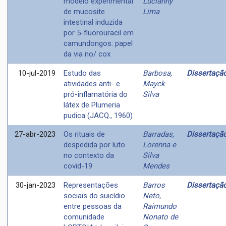
modelo experimental
Lucianny
de mucosite
Lima
intestinal induzida
por 5-fluorouracil em
camundongos: papel
da via no/ cox
10-jul-2019
Estudo das
Barbosa,
Dissertaçã
atividades anti- e
Mayck
pró-inflamatória do
Silva
látex de Plumeria
pudica (JACQ., 1960)
27-abr-2023
Os rituais de
Barradas,
Dissertaçã
despedida por luto
Lorenna e
no contexto da
Silva
covid-19
Mendes
30-jan-2023
Representações
Barros
Dissertaçã
sociais do suicídio
Neto,
entre pessoas da
Raimundo
comunidade
Nonato de