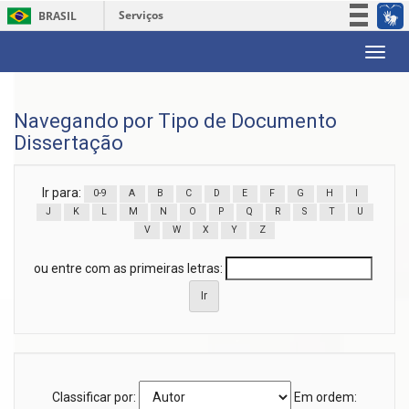
Serviços
BRASIL
Participe
Skip
Acesso à informação
navigation
Legislação
Navegando por Tipo de Documento
Canais
Dissertação
Ir para:
0-9
A
B
C
D
E
F
G
H
I
J
K
L
M
N
O
P
Q
R
S
T
U
V
W
X
Y
Z
ou entre com as primeiras letras:
Classificar por:
Em ordem: