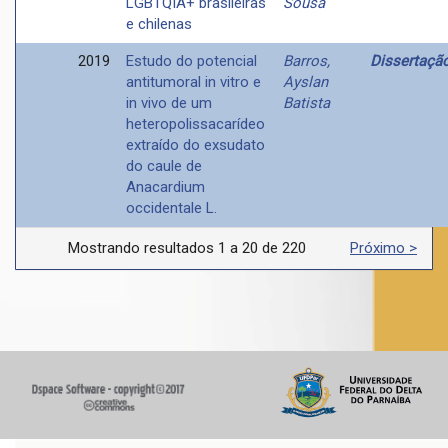
LGBTQIA+ brasileiras
Sousa
e chilenas
2019
Estudo do potencial
Barros,
Dissertaçã
antitumoral in vitro e
Ayslan
in vivo de um
Batista
heteropolissacarídeo
extraído do exsudato
do caule de
Anacardium
occidentale L.
Mostrando resultados 1 a 20 de 220
Próximo >