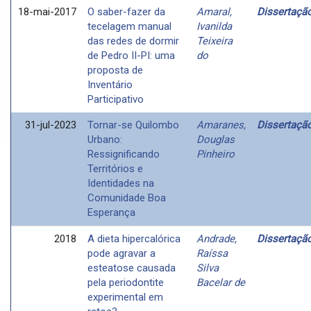
18-mai-2017
O saber-fazer da
Amaral,
Dissertaçã
tecelagem manual
Ivanilda
das redes de dormir
Teixeira
de Pedro II-PI: uma
do
proposta de
Inventário
Participativo
31-jul-2023
Tornar-se Quilombo
Amaranes,
Dissertaçã
Urbano:
Douglas
Ressignificando
Pinheiro
Territórios e
Identidades na
Comunidade Boa
Esperança
2018
A dieta hipercalórica
Andrade,
Dissertaçã
pode agravar a
Raíssa
esteatose causada
Silva
pela periodontite
Bacelar de
experimental em