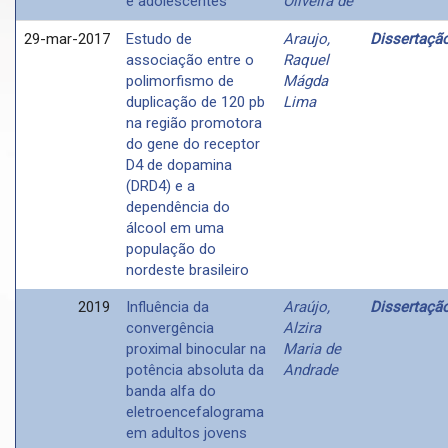
e adolescentes
Oliveira de
29-mar-2017
Estudo de
Araujo,
Dissertaçã
associação entre o
Raquel
polimorfismo de
Mágda
duplicação de 120 pb
Lima
na região promotora
do gene do receptor
D4 de dopamina
(DRD4) e a
dependência do
álcool em uma
população do
nordeste brasileiro
2019
Influência da
Araújo,
Dissertaçã
convergência
Alzira
proximal binocular na
Maria de
potência absoluta da
Andrade
banda alfa do
eletroencefalograma
em adultos jovens