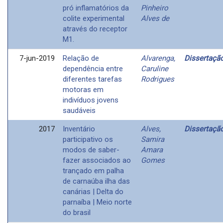
pró inflamatórios da
Pinheiro
colite experimental
Alves de
através do receptor
M1.
7-jun-2019
Relação de
Alvarenga,
Dissertaçã
dependência entre
Caruline
diferentes tarefas
Rodrigues
motoras em
indivíduos jovens
saudáveis
2017
Inventário
Alves,
Dissertaçã
participativo os
Samira
modos de saber-
Amara
fazer associados ao
Gomes
trançado em palha
de carnaúba ilha das
canárias | Delta do
parnaíba | Meio norte
do brasil