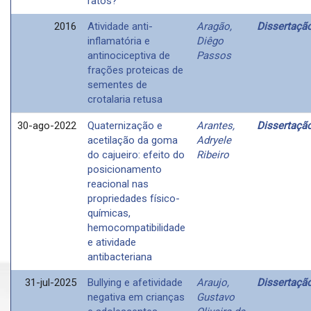
ratos?
2016
Atividade anti-
Aragão,
Dissertaçã
inflamatória e
Diêgo
antinociceptiva de
Passos
frações proteicas de
sementes de
crotalaria retusa
30-ago-2022
Quaternização e
Arantes,
Dissertaçã
acetilação da goma
Adryele
do cajueiro: efeito do
Ribeiro
posicionamento
reacional nas
propriedades físico-
químicas,
hemocompatibilidade
e atividade
antibacteriana
31-jul-2025
Bullying e afetividade
Araujo,
Dissertaçã
negativa em crianças
Gustavo