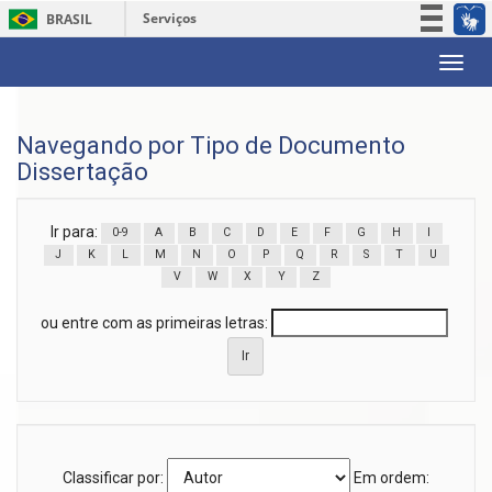
Serviços
BRASIL
Participe
Skip
Acesso à informação
navigation
Legislação
Navegando por Tipo de Documento
Canais
Dissertação
Ir para:
0-9
A
B
C
D
E
F
G
H
I
J
K
L
M
N
O
P
Q
R
S
T
U
V
W
X
Y
Z
ou entre com as primeiras letras:
Classificar por:
Em ordem: