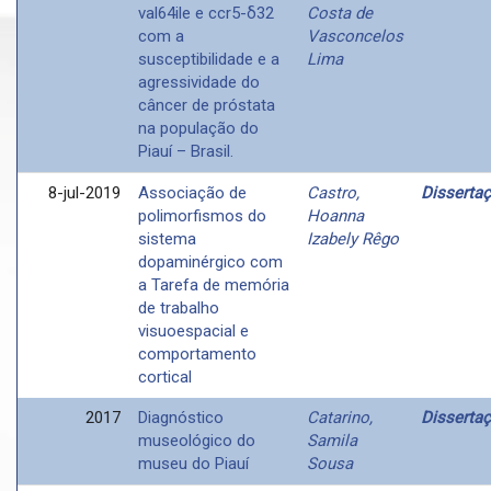
val64ile e ccr5-δ32
Costa de
com a
Vasconcelos
susceptibilidade e a
Lima
agressividade do
câncer de próstata
na população do
Piauí – Brasil.
8-jul-2019
Associação de
Castro,
Disserta
polimorfismos do
Hoanna
sistema
Izabely Rêgo
dopaminérgico com
a Tarefa de memória
de trabalho
visuoespacial e
comportamento
cortical
2017
Diagnóstico
Catarino,
Disserta
museológico do
Samila
museu do Piauí
Sousa