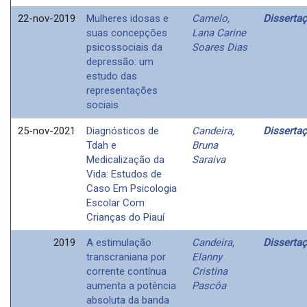
22-nov-2019
Mulheres idosas e
Camelo,
Disserta
suas concepções
Lana Carine
psicossociais da
Soares Dias
depressão: um
estudo das
representações
sociais
25-nov-2021
Diagnósticos de
Candeira,
Disserta
Tdah e
Bruna
Medicalização da
Saraiva
Vida: Estudos de
Caso Em Psicologia
Escolar Com
Crianças do Piauí
2019
A estimulação
Candeira,
Disserta
transcraniana por
Elanny
corrente contínua
Cristina
aumenta a potência
Pascôa
absoluta da banda