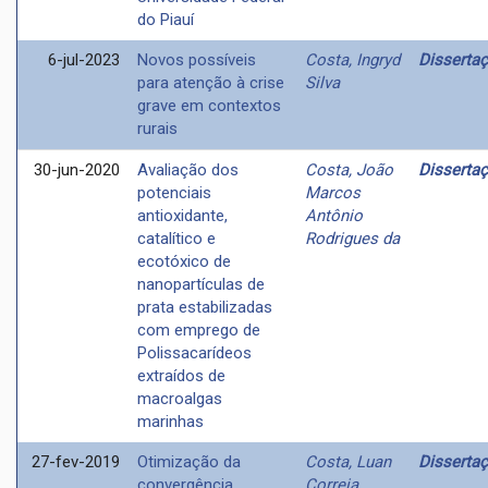
do Piauí
6-jul-2023
Novos possíveis
Costa, Ingryd
Disserta
para atenção à crise
Silva
grave em contextos
rurais
30-jun-2020
Avaliação dos
Costa, João
Disserta
potenciais
Marcos
antioxidante,
Antônio
catalítico e
Rodrigues da
ecotóxico de
nanopartículas de
prata estabilizadas
com emprego de
Polissacarídeos
extraídos de
macroalgas
marinhas
27-fev-2019
Otimização da
Costa, Luan
Disserta
convergência
Correia