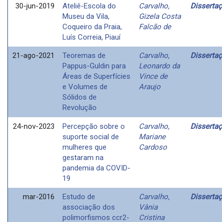
30-jun-2019
Ateliê-Escola do
Carvalho,
Disserta
Museu da Vila,
Gizela Costa
Coqueiro da Praia,
Falcão de
Luís Correia, Piauí
21-ago-2021
Teoremas de
Carvalho,
Disserta
Pappus-Guldin para
Leonardo da
Áreas de Superfícies
Vince de
e Volumes de
Araujo
Sólidos de
Revolução
24-nov-2023
Percepção sobre o
Carvalho,
Disserta
suporte social de
Mariane
mulheres que
Cardoso
gestaram na
pandemia da COVID-
19
mar-2016
Estudo de
Carvalho,
Disserta
associação dos
Vânia
polimorfismos ccr2-
Cristina