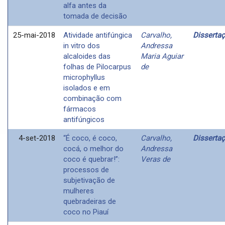
alfa antes da
tomada de decisão
25-mai-2018
Atividade antifúngica
Carvalho,
Disserta
in vitro dos
Andressa
alcaloides das
Maria Aguiar
folhas de Pilocarpus
de
microphyllus
isolados e em
combinação com
fármacos
antifúngicos
4-set-2018
“É coco, é coco,
Carvalho,
Disserta
cocá, o melhor do
Andressa
coco é quebrar!”:
Veras de
processos de
subjetivação de
mulheres
quebradeiras de
coco no Piauí