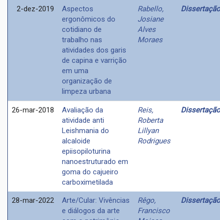
2-dez-2019
Aspectos
Rabello,
Dissertaçã
ergonômicos do
Josiane
cotidiano de
Alves
trabalho nas
Moraes
atividades dos garis
de capina e varrição
em uma
organização de
limpeza urbana
26-mar-2018
Avaliação da
Reis,
Dissertaçã
atividade anti
Roberta
Leishmania do
Lillyan
alcaloide
Rodrigues
epiisopiloturina
nanoestruturado em
goma do cajueiro
carboximetilada
28-mar-2022
Arte/Cular: Vivências
Rêgo,
Dissertaçã
e diálogos da arte
Francisco