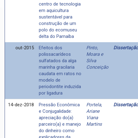
centro de tecnologia
em aquicultura
sustentável para
construção de um
polo do ecomuseu
delta do Parnaíba
out-2015
Efeitos dos
Pinto,
Dissertaçã
polissacarídeos
Moara e
sulfatados da alga
Silva
marinha gracilaria
Conceição
caudata em ratos no
modelo de
periodontite induzida
por ligadura
14-dez-2018
Pressão Econômica
Portela,
Dissertaçã
e Conjugalidade:
Ariane
apreciação do(a)
Viana
parceiro(a) e manejo
Martins
do dinheiro como
explicadores da