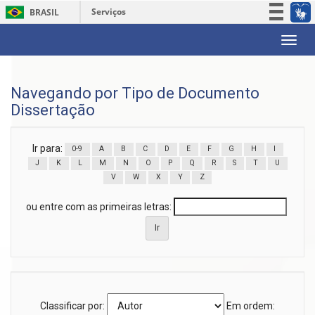
Serviços
BRASIL
Participe
Skip
Acesso à informação
navigation
Legislação
Navegando por Tipo de Documento
Canais
Dissertação
Ir para:
0-9
A
B
C
D
E
F
G
H
I
J
K
L
M
N
O
P
Q
R
S
T
U
V
W
X
Y
Z
ou entre com as primeiras letras:
Classificar por:
Em ordem: