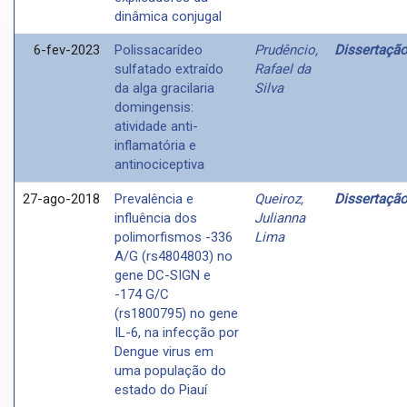
dinâmica conjugal
6-fev-2023
Polissacarídeo
Prudêncio,
Dissertaçã
sulfatado extraído
Rafael da
da alga gracilaria
Silva
domingensis:
atividade anti-
inflamatória e
antinociceptiva
27-ago-2018
Prevalência e
Queiroz,
Dissertaçã
influência dos
Julianna
polimorfismos -336
Lima
A/G (rs4804803) no
gene DC-SIGN e
-174 G/C
(rs1800795) no gene
IL-6, na infecção por
Dengue virus em
uma população do
estado do Piauí