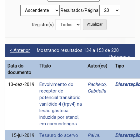
Resultados/Página
Registro(s):
< Anterior
Mostrando resultados 134 a 153 de 220
Próximo >
Data do
Título
Autor(es)
Tipo
documento
13-dez-2019
Envolvimento do
Pacheco,
Dissertaçã
receptor de
Gabriella
potencial transitório
vanilóide 4 (trpv4) na
lesão gástrica
induzida por etanol,
em camundongos
15-jul-2019
Tesauro do acervo
Paiva,
Dissertaçã