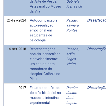
de Arte de Pesca
Gabriela
Artesanal do Museu
Freitas de
da Vila
26-fev-2024
Autocompaixão e
Paixão,
Dissertaçã
autorregulação
Taynara
emocional em
Pontes
estudantes de
psicologia
14-set-2018
Representações
Passos,
Dissertaçã
sociais, hanseníase
Ádilo
e envelhecimento:
Lages
um estudo com
Vieira
moradores do
Hospital Colônia no
Piauí
2017
Estudo dos efeitos
Pereira
Dissertaçã
do alfa-bisabolol na
Júnior,
mucosite intestinal
José
experimental
Lopes.