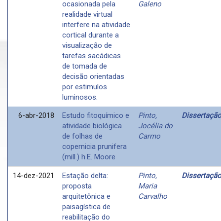
ocasionada pela
Galeno
realidade virtual
interfere na atividade
cortical durante a
visualização de
tarefas sacádicas
de tomada de
decisão orientadas
por estimulos
luminosos.
6-abr-2018
Estudo fitoquímico e
Pinto,
Dissertaçã
atividade biológica
Jocélia do
de folhas de
Carmo
copernicia prunifera
(mill.) h.E. Moore
14-dez-2021
Estação delta:
Pinto,
Dissertaçã
proposta
Maria
arquitetônica e
Carvalho
paisagística de
reabilitação do