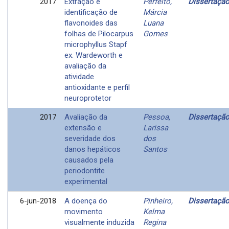
2017
Extração e
Perfeito,
Dissertaçã
identificação de
Márcia
flavonoides das
Luana
folhas de Pilocarpus
Gomes
microphyllus Stapf
ex. Wardeworth e
avaliação da
atividade
antioxidante e perfil
neuroprotetor
2017
Avaliação da
Pessoa,
Dissertaçã
extensão e
Larissa
severidade dos
dos
danos hepáticos
Santos
causados pela
periodontite
experimental
6-jun-2018
A doença do
Pinheiro,
Dissertaçã
movimento
Kelma
visualmente induzida
Regina