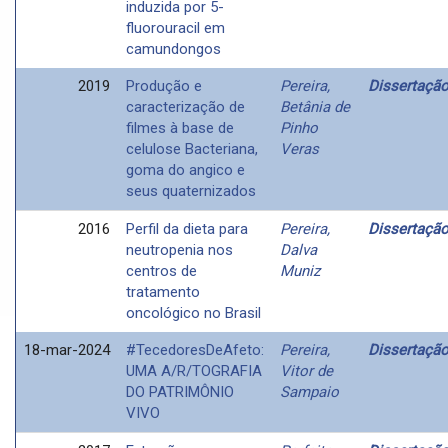
induzida por 5-
fluorouracil em
camundongos
2019
Produção e
Pereira,
Dissertaçã
caracterização de
Betânia de
filmes à base de
Pinho
celulose Bacteriana,
Veras
goma do angico e
seus quaternizados
2016
Perfil da dieta para
Pereira,
Dissertaçã
neutropenia nos
Dalva
centros de
Muniz
tratamento
oncológico no Brasil
18-mar-2024
#TecedoresDeAfeto:
Pereira,
Dissertaçã
UMA A/R/TOGRAFIA
Vitor de
DO PATRIMÔNIO
Sampaio
VIVO