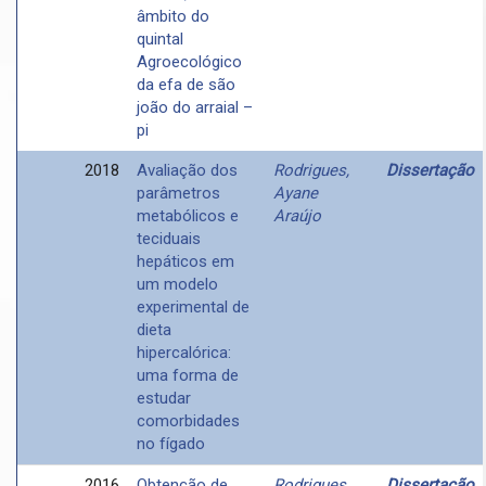
âmbito do
quintal
Agroecológico
da efa de são
joão do arraial –
pi
2018
Avaliação dos
Rodrigues,
Dissertação
parâmetros
Ayane
metabólicos e
Araújo
teciduais
hepáticos em
um modelo
experimental de
dieta
hipercalórica:
uma forma de
estudar
comorbidades
no fígado
2016
Obtenção de
Rodrigues,
Dissertação