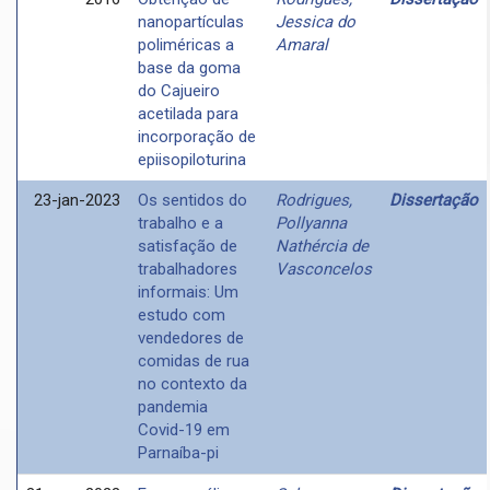
nanopartículas
Jessica do
poliméricas a
Amaral
base da goma
do Cajueiro
acetilada para
incorporação de
epiisopiloturina
23-jan-2023
Os sentidos do
Rodrigues,
Dissertação
trabalho e a
Pollyanna
satisfação de
Nathércia de
trabalhadores
Vasconcelos
informais: Um
estudo com
vendedores de
comidas de rua
no contexto da
pandemia
Covid-19 em
Parnaíba-pi