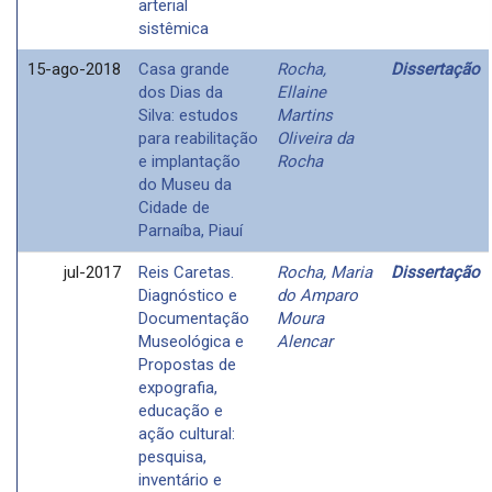
arterial
sistêmica
15-ago-2018
Casa grande
Rocha,
Dissertação
dos Dias da
Ellaine
Silva: estudos
Martins
para reabilitação
Oliveira da
e implantação
Rocha
do Museu da
Cidade de
Parnaíba, Piauí
jul-2017
Reis Caretas.
Rocha, Maria
Dissertação
Diagnóstico e
do Amparo
Documentação
Moura
Museológica e
Alencar
Propostas de
expografia,
educação e
ação cultural:
pesquisa,
inventário e