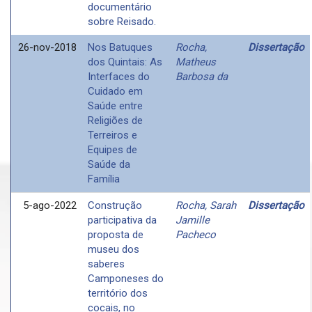
documentário
sobre Reisado.
26-nov-2018
Nos Batuques
Rocha,
Dissertação
dos Quintais: As
Matheus
Interfaces do
Barbosa da
Cuidado em
Saúde entre
Religiões de
Terreiros e
Equipes de
Saúde da
Família
5-ago-2022
Construção
Rocha, Sarah
Dissertação
participativa da
Jamille
proposta de
Pacheco
museu dos
saberes
Camponeses do
território dos
cocais, no