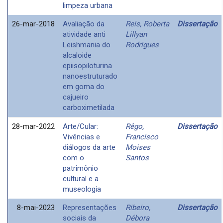
limpeza urbana
26-mar-2018
Avaliação da
Reis, Roberta
Dissertação
atividade anti
Lillyan
Leishmania do
Rodrigues
alcaloide
epiisopiloturina
nanoestruturado
em goma do
cajueiro
carboximetilada
28-mar-2022
Arte/Cular:
Rêgo,
Dissertação
Vivências e
Francisco
diálogos da arte
Moises
com o
Santos
patrimônio
cultural e a
museologia
8-mai-2023
Representações
Ribeiro,
Dissertação
sociais da
Débora