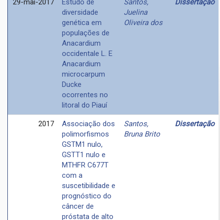
29-mai-2017
Estudo de
Santos,
Dissertação
diversidade
Juelina
genética em
Oliveira dos
populações de
Anacardium
occidentale L. E
Anacardium
microcarpum
Ducke
ocorrentes no
litoral do Piauí
2017
Associação dos
Santos,
Dissertação
polimorfismos
Bruna Brito
GSTM1 nulo,
GSTT1 nulo e
MTHFR C677T
com a
suscetibilidade e
prognóstico do
câncer de
próstata de alto