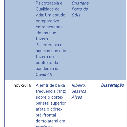
Psicoterapia e
Cristiane
Qualidade de
Porto de
vida: Um estudo
Góis
comparativo
entre pessoas
idosas que
fazem
Psicoterapia e
aquelas que não
fazem no
contexto da
pandemia da
Covid-19
nov-2016
A emtr de baixa
Ribeiro,
Dissertação
frequência (1hz)
Jéssica
sobre o córtex
Alves
parietal superior
afeta o córtex
pré-frontal
dorsolateral em
tarefa de