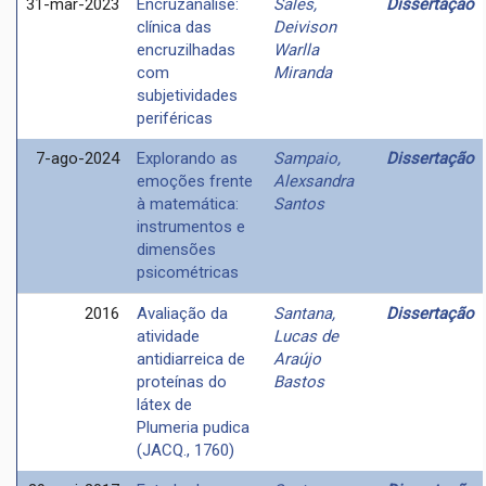
31-mar-2023
Encruzanálise:
Sales,
Dissertação
clínica das
Deivison
encruzilhadas
Warlla
com
Miranda
subjetividades
periféricas
7-ago-2024
Explorando as
Sampaio,
Dissertação
emoções frente
Alexsandra
à matemática:
Santos
instrumentos e
dimensões
psicométricas
2016
Avaliação da
Santana,
Dissertação
atividade
Lucas de
antidiarreica de
Araújo
proteínas do
Bastos
látex de
Plumeria pudica
(JACQ., 1760)