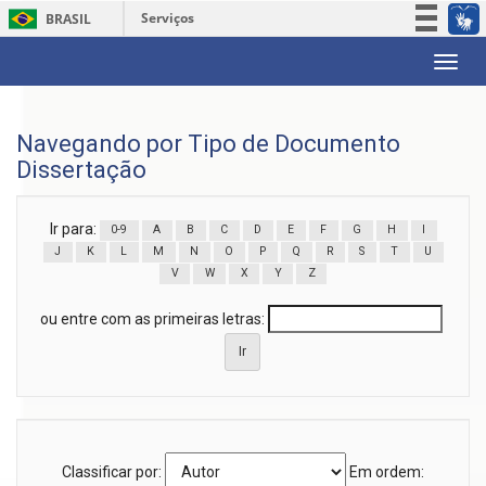
Serviços
BRASIL
Participe
Skip
Acesso à informação
navigation
Legislação
Navegando por Tipo de Documento
Canais
Dissertação
Ir para:
0-9
A
B
C
D
E
F
G
H
I
J
K
L
M
N
O
P
Q
R
S
T
U
V
W
X
Y
Z
ou entre com as primeiras letras:
Classificar por:
Em ordem: