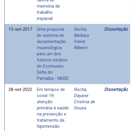
memória de
trabalho
espacial
15-set-2017
Uma proposta
Rocha,
Dissertação
de sistema de
Bárbara
documentação
Freire
museológica
Ribeiro
para um dos
futuros núcleos
do Ecomuseu
Delta do
Parnaíba - MUDE
28-set-2022
Em tempos de
Rocha,
Dissertação
covid-19:
Dayane
atenção
Cristina de
primária à saúde
Sousa
na prevenção e
tratamento da
hipertensão