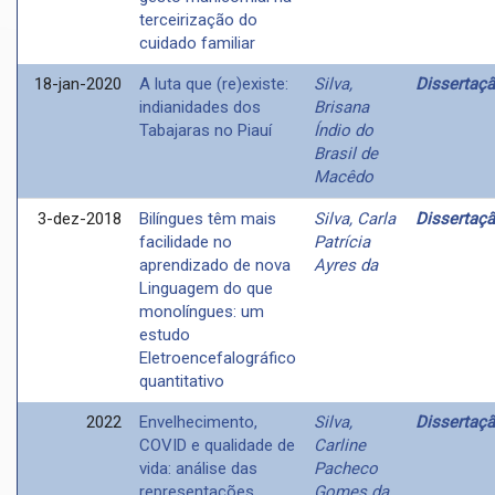
terceirização do
cuidado familiar
18-jan-2020
A luta que (re)existe:
Silva,
Dissertaç
indianidades dos
Brisana
Tabajaras no Piauí
Índio do
Brasil de
Macêdo
3-dez-2018
Bilíngues têm mais
Silva, Carla
Dissertaç
facilidade no
Patrícia
aprendizado de nova
Ayres da
Linguagem do que
monolíngues: um
estudo
Eletroencefalográfico
quantitativo
2022
Envelhecimento,
Silva,
Dissertaç
COVID e qualidade de
Carline
vida: análise das
Pacheco
representações
Gomes da