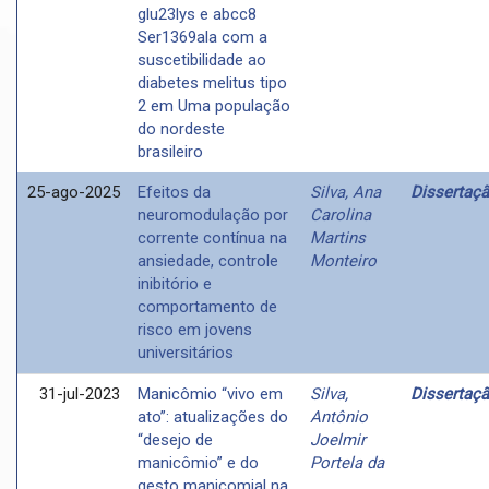
glu23lys e abcc8
Ser1369ala com a
suscetibilidade ao
diabetes melitus tipo
2 em Uma população
do nordeste
brasileiro
25-ago-2025
Efeitos da
Silva, Ana
Dissertaç
neuromodulação por
Carolina
corrente contínua na
Martins
ansiedade, controle
Monteiro
inibitório e
comportamento de
risco em jovens
universitários
31-jul-2023
Manicômio “vivo em
Silva,
Dissertaç
ato”: atualizações do
Antônio
“desejo de
Joelmir
manicômio” e do
Portela da
gesto manicomial na