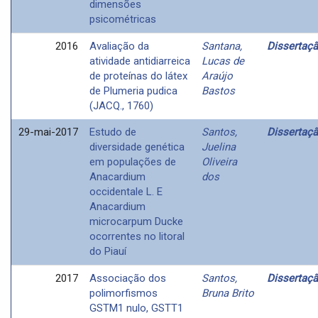
dimensões
psicométricas
2016
Avaliação da
Santana,
Dissertaç
atividade antidiarreica
Lucas de
de proteínas do látex
Araújo
de Plumeria pudica
Bastos
(JACQ., 1760)
29-mai-2017
Estudo de
Santos,
Dissertaç
diversidade genética
Juelina
em populações de
Oliveira
Anacardium
dos
occidentale L. E
Anacardium
microcarpum Ducke
ocorrentes no litoral
do Piauí
2017
Associação dos
Santos,
Dissertaç
polimorfismos
Bruna Brito
GSTM1 nulo, GSTT1