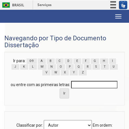
Serviços
BRASIL
Participe
Skip
Acesso à informação
navigation
Legislação
Navegando por Tipo de Documento
Canais
Dissertação
Ir para:
0-9
A
B
C
D
E
F
G
H
I
J
K
L
M
N
O
P
Q
R
S
T
U
V
W
X
Y
Z
ou entre com as primeiras letras:
Classificar por:
Em ordem: