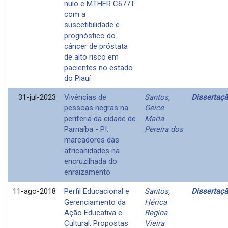
nulo e MTHFR C677T
com a
suscetibilidade e
prognóstico do
câncer de próstata
de alto risco em
pacientes no estado
do Piauí
31-jul-2023
Vivências de
Santos,
Dissertaç
pessoas negras na
Geice
periferia da cidade de
Maria
Parnaíba - PI:
Pereira dos
marcadores das
africanidades na
encruzilhada do
enraizamento
11-ago-2018
Perfil Educacional e
Santos,
Dissertaç
Gerenciamento da
Hérica
Ação Educativa e
Regina
Cultural: Propostas
Vieira