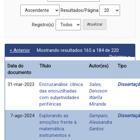
Resultados/Página
Registro(s):
< Anterior
Mostrando resultados 165 a 184 de 220
Próximo >
Data do
Título
Autor(es)
Tipo
documento
31-mar-2023
Encruzanálise: clínica
Sales,
Dissertaç
das encruzilhadas
Deivison
com subjetividades
Warlla
periféricas
Miranda
7-ago-2024
Explorando as
Sampaio,
Dissertaç
emoções frente à
Alexsandra
matemática:
Santos
instrumentos e