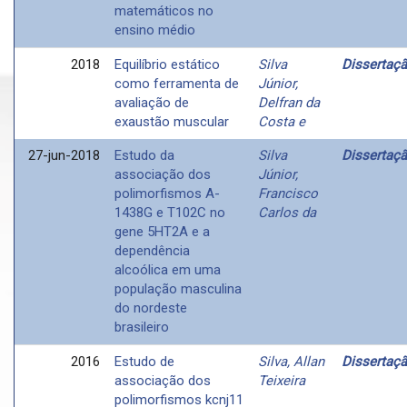
matemáticos no
ensino médio
2018
Equilíbrio estático
Silva
Dissertaç
como ferramenta de
Júnior,
avaliação de
Delfran da
exaustão muscular
Costa e
27-jun-2018
Estudo da
Silva
Dissertaç
associação dos
Júnior,
polimorfismos A-
Francisco
1438G e T102C no
Carlos da
gene 5HT2A e a
dependência
alcoólica em uma
população masculina
do nordeste
brasileiro
2016
Estudo de
Silva, Allan
Dissertaç
associação dos
Teixeira
polimorfismos kcnj11