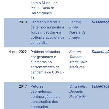
para o Museu do
Piauí - Casa de
Odilon Nunes
2018
Estimar o intervalo
Santos,
Dissertaç
de tempo aumenta a
Kyvia
força muscular e a
Naysis de
potência absoluta da
Araujo
banda alfa
4-out-2022
Práticas adotadas
Santos,
Dissertaç
por gestantes e
Tamara
puérperas no
Maria Cruz
enfrentamento da
Medeiros
pandemia de COVID-
19
2017
Vetores
Silva Filho,
Dissertaç
geométricos:
Deodato
contribuições para
Pereira da
construções dos
conteúdos