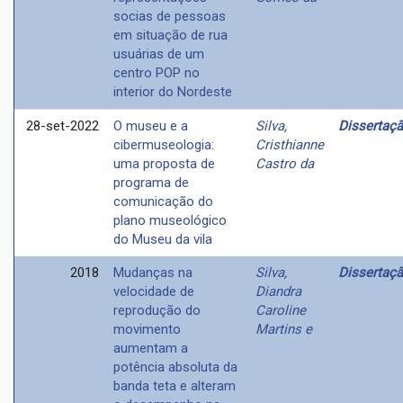
socias de pessoas
em situação de rua
usuárias de um
centro POP no
interior do Nordeste
28-set-2022
O museu e a
Silva,
Dissertaç
cibermuseologia:
Cristhianne
uma proposta de
Castro da
programa de
comunicação do
plano museológico
do Museu da vila
2018
Mudanças na
Silva,
Dissertaç
velocidade de
Diandra
reprodução do
Caroline
movimento
Martins e
aumentam a
potência absoluta da
banda teta e alteram