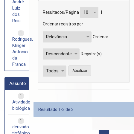
André
Luiz
|
Resultados/Página
dos
Reis
Ordenar registros por
1
Ordenar
Rodrigues,
Klinger
Antonio
Registro(s)
da
Franca
Assunto
1
Atividade
biológica
Resultado 1-3 de 3.
1
derivado
tiofênico