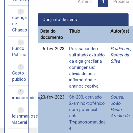
Anterior
1
Próximo
1
doença
Conjunto de itens:
de
Chagas
Data do
Título
Autor(es)
documento
1
Fundo
6-fev-2023
Polissacarídeo
Prudêncio,
Público
sulfatado extraído
Rafael da
da alga gracilaria
Silva
1
domingensis:
Gasto
atividade anti-
publico
inflamatória e
antinociceptiva
1
23-fev-2023
Sb-200, derivado
Sousa,
imunomodulação
2-amino-tiofênico
João
com potencial
Paulo
1
anti-
Araújo de
leishmaniose
Trypanosomatidae
visceral
e