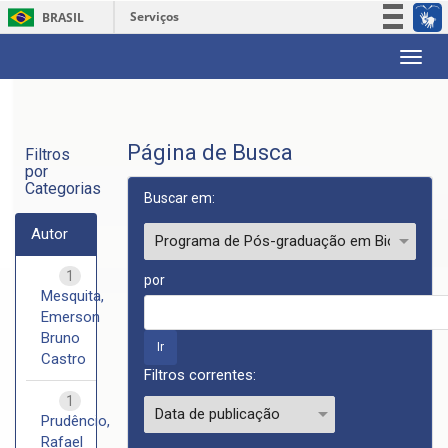
Serviços
BRASIL
Participe
Skip
Acesso à informação
navigation
Legislação
Canais
Página de Busca
Filtros
por
Categorias
Buscar em:
Autor
1
por
Mesquita,
Emerson
Bruno
Castro
Filtros correntes:
1
Prudêncio,
Rafael