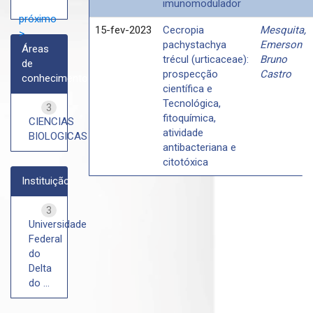
imunomodulador
próximo
15-fev-2023
Cecropia
Mesquita,
>
pachystachya
Emerson
Áreas
trécul (urticaceae):
Bruno
de
prospecção
Castro
conhecimento
científica e
Tecnológica,
3
fitoquímica,
CIENCIAS
atividade
BIOLOGICAS
antibacteriana e
citotóxica
Instituição
3
Universidade
Federal
do
Delta
do ...