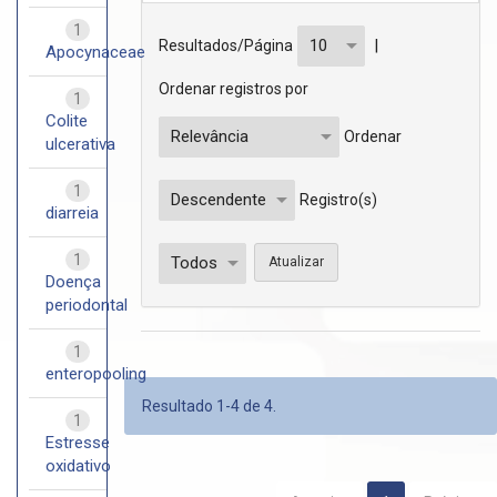
1
|
Resultados/Página
Apocynaceae
Ordenar registros por
1
Colite
Ordenar
ulcerativa
1
Registro(s)
diarreia
1
Doença
periodontal
1
enteropooling
Resultado 1-4 de 4.
1
Estresse
oxidativo