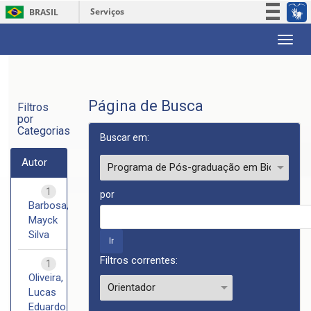
Serviços
BRASIL
Participe
Skip
Acesso à informação
navigation
Legislação
Canais
Página de Busca
Filtros
por
Categorias
Buscar em:
Autor
1
por
Barbosa,
Mayck
Silva
Filtros correntes:
1
Oliveira,
Lucas
Eduardo