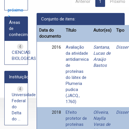
Anterior
1
Próximo
próximo
>
Conjunto de itens:
Áreas
de
Data do
Título
Autor(es)
Tipo
conhecimento
documento
4
2016
Avaliação
Santana,
Disser
CIENCIAS
da atividade
Lucas de
BIOLOGICAS
antidiarreica
Araújo
de
Bastos
proteínas
Instituição
do látex de
Plumeria
4
pudica
Universidade
(JACQ.,
Federal
1760)
do
2018
Efeito
Oliveira,
Disser
Delta
protetor de
Naylla
do ...
proteínas
Veras de