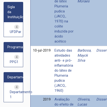
de látex
Moraes
Plumeria
Sigla
pudica
da
(JACQ.,
Instituição
1970) na
colite
4
induzida por
UFDPar
ácido
acético
Programa
10-jul-2019
Estudo das
Barbosa,
Disser
atividades
Mayck
4
anti- e pró-
Silva
PPG1
inflamatória
do látex de
Plumeria
Departamento
pudica
(JACQ.,
4
1960)
Departamento
1
2019
Avaliação
Oliveira,
Disser
do efeito de
Lucas