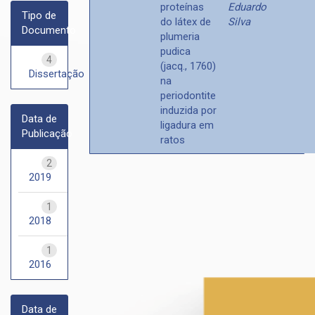
proteínas
Eduardo
Tipo de
do látex de
Silva
Documento
plumeria
pudica
4
(jacq., 1760)
Dissertação
na
periodontite
induzida por
Data de
ligadura em
Publicação
ratos
2
2019
1
2018
1
2016
Data de