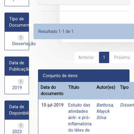
Tipo de
Documento
Resultado 1-1 de 1.
1
Dissertação
Anterior
1
Próximo
Data de
Publicação
Conjunto de itens:
1
Data do
Título
Autor(es)
Tipo
2019
documento
10-jul-2019
Estudo das
Barbosa,
Disser
Data de
atividades
Mayck
Disponibilização
anti- e pró-
Silva
inflamatória
1
do látex de
2023