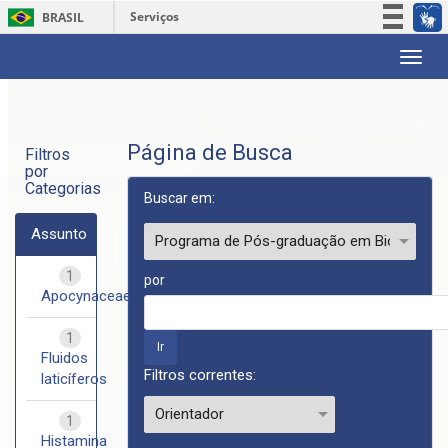
Serviços
BRASIL
Participe
Skip
Acesso à informação
navigation
Legislação
Canais
Página de Busca
Filtros
por
Categorias
Buscar em:
Assunto
1
por
Apocynaceae
1
Fluidos
Filtros correntes:
laticíferos
1
Histamina