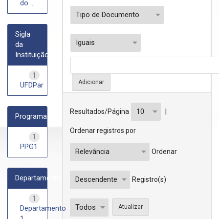
do ...
Sigla
da
Instituição
1
UFDPar
|
Resultados/Página
Programa
Ordenar registros por
1
PPG1
Ordenar
Departamento
Registro(s)
1
Departamento
1