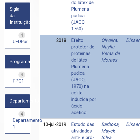
do látex de
Sigla
Plumeria
da
pudica
Instituição
(JACQ.,
1760)
4
2018
Efeito
Oliveira,
Disser
UFDPar
protetor de
Naylla
proteínas
Veras de
de látex
Moraes
Programa
Plumeria
pudica
4
(JACQ.,
PPG1
1970) na
colite
induzida por
Departamento
ácido
acético
4
Departamento
10-jul-2019
Estudo das
Barbosa,
Disser
1
atividades
Mayck
anti- e pró-
Silva