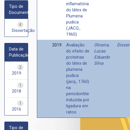
inflamatória
Tipo de
do látex de
Documento
Plumeria
pudica
4
(JACQ.,
Dissertação
1960)
2019
Avaliação
Oliveira,
Disser
Data de
do efeito de
Lucas
Publicação
proteínas
Eduardo
do látex de
Silva
2
plumeria
2019
pudica
(jacq., 1760)
1
na
2018
periodontite
induzida por
1
ligadura em
2016
ratos
Tipo de