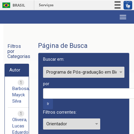
Serviços
BRASIL
Participe
Skip
Acesso à informação
navigation
Legislação
Canais
Página de Busca
Filtros
por
Categorias
Buscar em:
Autor
1
por
Barbosa,
Mayck
Silva
Filtros correntes:
1
Oliveira,
Lucas
Eduardo