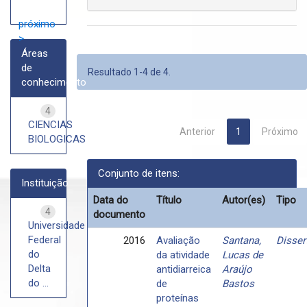
próximo
>
Áreas
de
Resultado 1-4 de 4.
conhecimento
4
CIENCIAS
Anterior
1
Próximo
BIOLOGICAS
Conjunto de itens:
Instituição
Data do
Título
Autor(es)
Tipo
4
documento
Universidade
Federal
2016
Avaliação
Santana,
Disser
do
da atividade
Lucas de
Delta
antidiarreica
Araújo
do ...
de
Bastos
proteínas