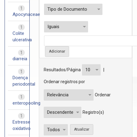
1
Apocynaceae
1
Colite
ulcerativa
1
diarreia
|
Resultados/Página
1
Doença
Ordenar registros por
periodontal
Ordenar
1
enteropooling
Registro(s)
1
Estresse
oxidativo