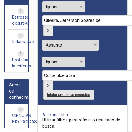
1
Estresse
oxidativo
1
Inflamação
1
Proteína
laticíferas
Áreas
de
Iniciar uma nova pesquisa
conhecimento
1
Adicionar filtros:
CIENCIAS
Utilizar filtros para refinar o resultado de
BIOLOGICAS
busca.