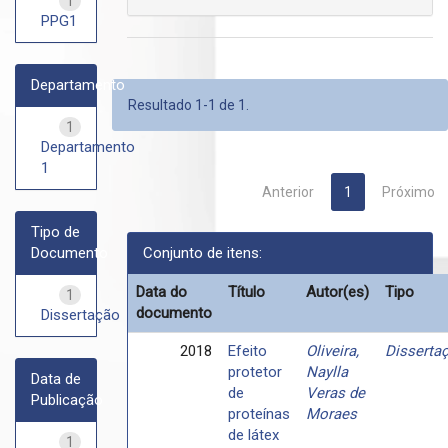
1
PPG1
Departamento
Resultado 1-1 de 1.
1
Departamento
1
Anterior
1
Próximo
Tipo de
Documento
Conjunto de itens:
Data do
Título
Autor(es)
Tipo
1
documento
Dissertação
2018
Efeito
Oliveira,
Disserta
protetor
Naylla
Data de
de
Veras de
Publicação
proteínas
Moraes
de látex
1