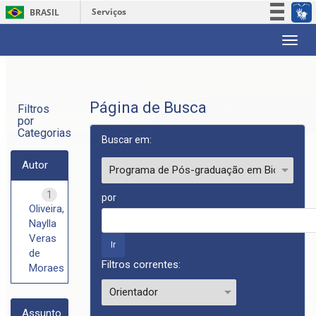
Serviços
BRASIL
Participe
Skip
Acesso à informação
navigation
Legislação
Canais
Página de Busca
Filtros
por
Categorias
Buscar em:
Autor
1
por
Oliveira,
Naylla
Veras
de
Filtros correntes:
Moraes
Assunto