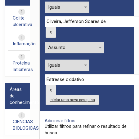
1
Colite
ulcerativa
1
Inflamação
1
Proteína
laticíferas
Áreas
de
Iniciar uma nova pesquisa
conhecimento
1
Adicionar filtros:
CIENCIAS
Utilizar filtros para refinar o resultado de
BIOLOGICAS
busca.