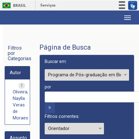
Serviços
BRASIL
Participe
Skip
Acesso à informação
navigation
Legislação
Canais
Página de Busca
Filtros
por
Categorias
Buscar em:
Autor
1
por
Oliveira,
Naylla
Veras
de
Filtros correntes:
Moraes
Assunto