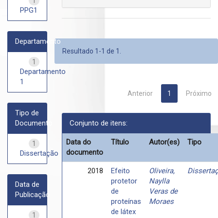
1
PPG1
Departamento
Resultado 1-1 de 1.
1
Departamento
1
Anterior
1
Próximo
Tipo de
Documento
Conjunto de itens:
Data do
Título
Autor(es)
Tipo
1
documento
Dissertação
2018
Efeito
Oliveira,
Disserta
protetor
Naylla
Data de
de
Veras de
Publicação
proteínas
Moraes
de látex
1