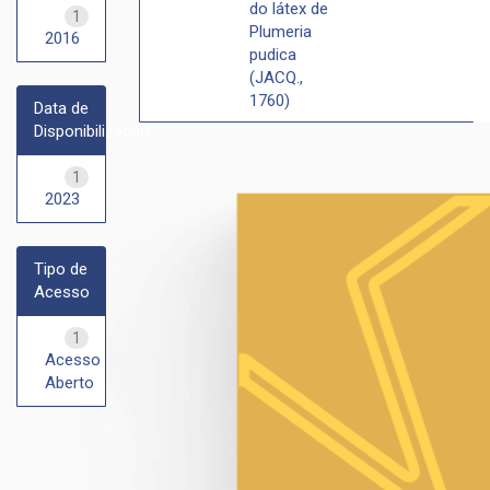
do látex de
1
Plumeria
2016
pudica
(JACQ.,
1760)
Data de
Disponibilização
1
2023
Tipo de
Acesso
1
Acesso
Aberto