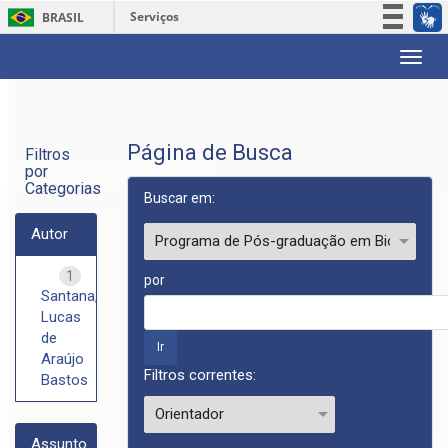
Serviços
BRASIL
Participe
Skip
Acesso à informação
navigation
Legislação
Canais
Página de Busca
Filtros
por
Categorias
Buscar em:
Autor
1
por
Santana,
Lucas
de
Araújo
Filtros correntes:
Bastos
Assunto