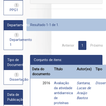
1
PPG1
Departamento
Resultado 1-1 de 1.
1
Departamento
1
Anterior
1
Próximo
Tipo de
Conjunto de itens:
Documento
Data do
Título
Autor(es)
Tipo
documento
1
Dissertação
2016
Avaliação
Santana,
Disser
da atividade
Lucas de
antidiarreica
Araújo
Data de
de
Bastos
Publicação
proteínas