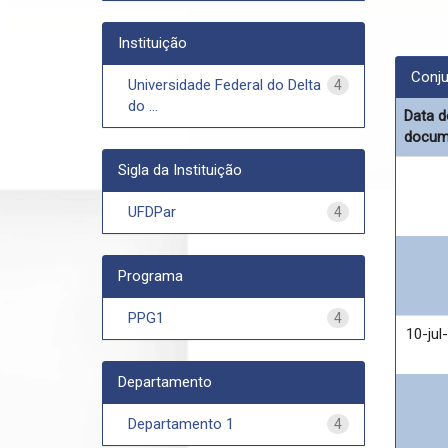
Instituição
Conju
Universidade Federal do Delta
4
do ...
Data d
docum
Sigla da Instituição
UFDPar
4
Programa
PPG1
4
10-jul
Departamento
Departamento 1
4