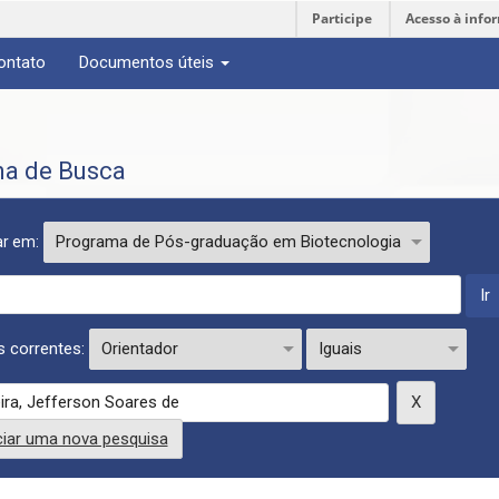
Participe
Acesso à info
ontato
Documentos úteis
na de Busca
r em:
os correntes:
iciar uma nova pesquisa