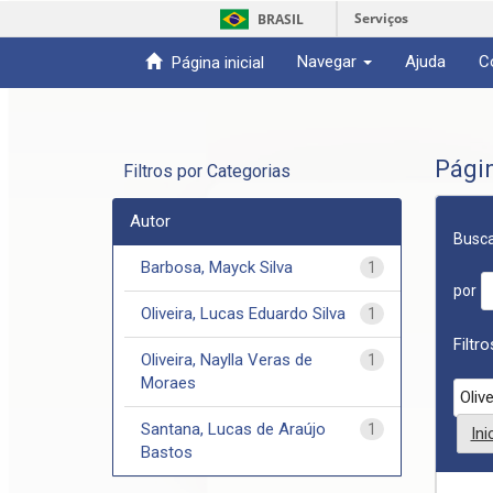
Serviços
BRASIL
Navegar
Ajuda
C
Página inicial
Skip
navigation
Pági
Filtros por Categorias
Autor
Busca
Barbosa, Mayck Silva
1
por
Oliveira, Lucas Eduardo Silva
1
Filtr
Oliveira, Naylla Veras de
1
Moraes
Santana, Lucas de Araújo
1
In
Bastos