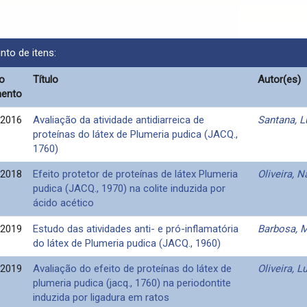
nto de itens:
o
Título
Autor(es)
ento
2016
Avaliação da atividade antidiarreica de
Santana, L
proteínas do látex de Plumeria pudica (JACQ.,
1760)
2018
Efeito protetor de proteínas de látex Plumeria
Oliveira, 
pudica (JACQ., 1970) na colite induzida por
ácido acético
-2019
Estudo das atividades anti- e pró-inflamatória
Barbosa, M
do látex de Plumeria pudica (JACQ., 1960)
2019
Avaliação do efeito de proteínas do látex de
Oliveira, 
plumeria pudica (jacq., 1760) na periodontite
induzida por ligadura em ratos