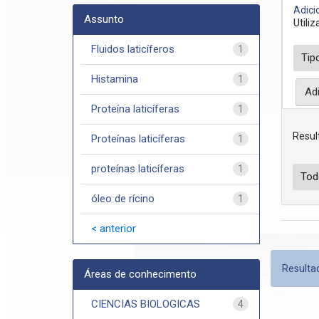
Adicio
Assunto
Utili
Fluidos laticíferos
1
Histamina
1
Proteína laticíferas
1
Resul
Proteínas laticíferas
1
proteínas laticíferas
1
óleo de rícino
1
< anterior
Resultad
Áreas de conhecimento
CIENCIAS BIOLOGICAS
4