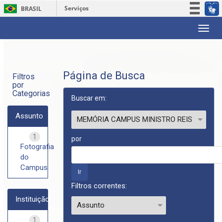
Serviços
BRASIL
Participe
Skip
Acesso à informação
navigation
Legislação
Canais
Página de Busca
Filtros
por
Categorias
Buscar em:
Assunto
1
por
Fotografia
do
Campus
Filtros correntes:
Instituição
1