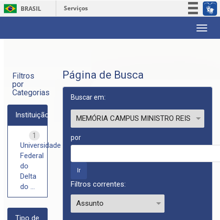
Serviços
BRASIL
Participe
Skip
Acesso à informação
navigation
Legislação
Canais
Página de Busca
Filtros
por
Categorias
Buscar em:
Instituição
1
por
Universidade
Federal
do
Delta
Filtros correntes:
do ...
Tipo de