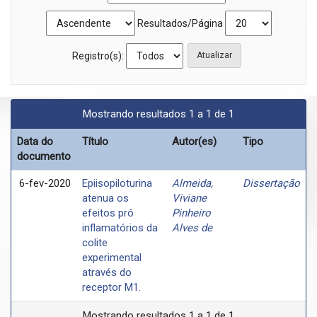
Resultados/Página
Registro(s):
Mostrando resultados 1 a 1 de 1
Data do
Título
Autor(es)
Tipo
documento
6-fev-2020
Epiisopiloturina
Almeida,
Dissertação
atenua os
Viviane
efeitos pró
Pinheiro
inflamatórios da
Alves de
colite
experimental
através do
receptor M1.
Mostrando resultados 1 a 1 de 1