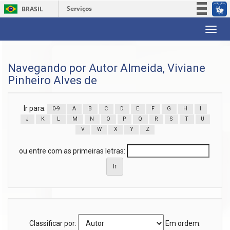
Serviços
BRASIL
Participe
Skip
Acesso à informação
navigation
Legislação
Navegando por Autor Almeida, Viviane
Canais
Pinheiro Alves de
Ir para:
0-9
A
B
C
D
E
F
G
H
I
J
K
L
M
N
O
P
Q
R
S
T
U
V
W
X
Y
Z
ou entre com as primeiras letras:
Classificar por:
Em ordem: