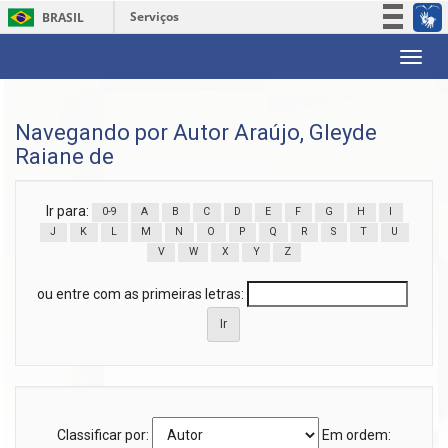
Serviços
BRASIL
Participe
Skip
Acesso à informação
navigation
Legislação
Navegando por Autor Araújo, Gleyde
Canais
Raiane de
Ir para:
0-9
A
B
C
D
E
F
G
H
I
J
K
L
M
N
O
P
Q
R
S
T
U
V
W
X
Y
Z
ou entre com as primeiras letras:
Classificar por:
Em ordem: