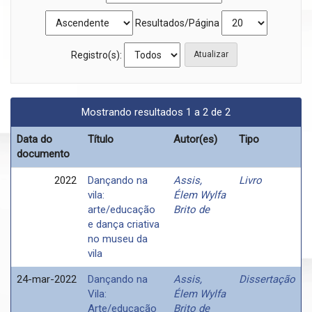
Resultados/Página
Registro(s):
Mostrando resultados 1 a 2 de 2
Data do
Título
Autor(es)
Tipo
documento
2022
Dançando na
Assis,
Livro
vila:
Élem Wylfa
arte/educação
Brito de
e dança criativa
no museu da
vila
24-mar-2022
Dançando na
Assis,
Dissertação
Vila:
Élem Wylfa
Arte/educação
Brito de