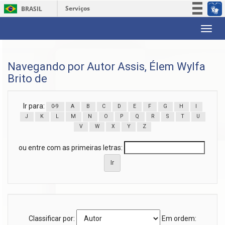
Serviços
BRASIL
Participe
Skip
Acesso à informação
navigation
Legislação
Navegando por Autor Assis, Élem Wylfa
Canais
Brito de
Ir para:
0-9
A
B
C
D
E
F
G
H
I
J
K
L
M
N
O
P
Q
R
S
T
U
V
W
X
Y
Z
ou entre com as primeiras letras:
Classificar por:
Em ordem: