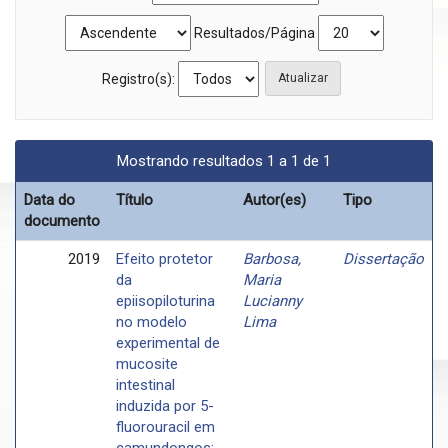
Resultados/Página
Registro(s):
Mostrando resultados 1 a 1 de 1
Data do
Título
Autor(es)
Tipo
documento
2019
Efeito protetor
Barbosa,
Dissertação
da
Maria
epiisopiloturina
Lucianny
no modelo
Lima
experimental de
mucosite
intestinal
induzida por 5-
fluorouracil em
camundongos: