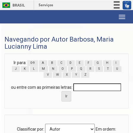
Serviços
BRASIL
Participe
Skip
Acesso à informação
navigation
Legislação
Navegando por Autor Barbosa, Maria
Canais
Lucianny Lima
Ir para:
0-9
A
B
C
D
E
F
G
H
I
J
K
L
M
N
O
P
Q
R
S
T
U
V
W
X
Y
Z
ou entre com as primeiras letras:
Classificar por:
Em ordem: