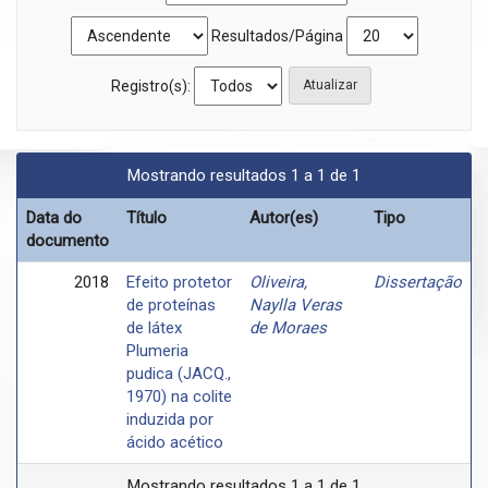
Resultados/Página
Registro(s):
Mostrando resultados 1 a 1 de 1
Data do
Título
Autor(es)
Tipo
documento
2018
Efeito protetor
Oliveira,
Dissertação
de proteínas
Naylla Veras
de látex
de Moraes
Plumeria
pudica (JACQ.,
1970) na colite
induzida por
ácido acético
Mostrando resultados 1 a 1 de 1