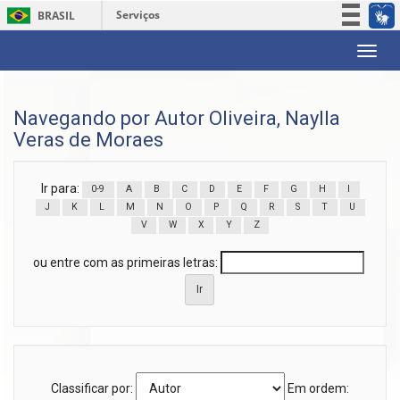
Serviços
BRASIL
Participe
Skip
Acesso à informação
navigation
Legislação
Navegando por Autor Oliveira, Naylla
Canais
Veras de Moraes
Ir para:
0-9
A
B
C
D
E
F
G
H
I
J
K
L
M
N
O
P
Q
R
S
T
U
V
W
X
Y
Z
ou entre com as primeiras letras:
Classificar por:
Em ordem: