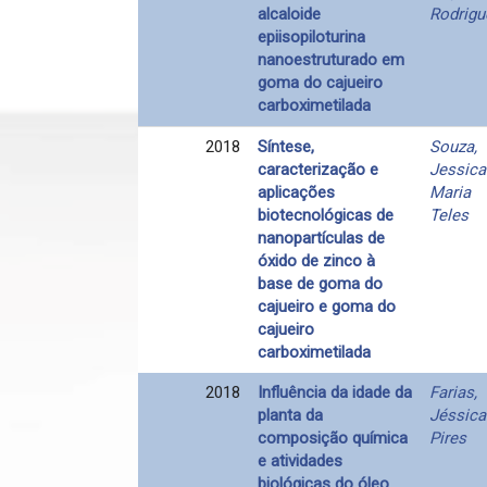
alcaloide
Rodrigu
epiisopiloturina
nanoestruturado em
goma do cajueiro
carboximetilada
2018
Síntese,
Souza,
caracterização e
Jessica
aplicações
Maria
biotecnológicas de
Teles
nanopartículas de
óxido de zinco à
base de goma do
cajueiro e goma do
cajueiro
carboximetilada
2018
Influência da idade da
Farias,
planta da
Jéssica
composição química
Pires
e atividades
biológicas do óleo