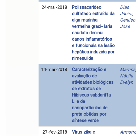
24-mai-2018
Polissacarídeo
Dias
sulfatado extraído da
Júnior,
alga marinha
Genilso
vermelha graci- laria
José
caudata diminui
danos inflamatórios
e funcionais na lesão
hepática induzida por
nimesulida
14-mar-2018
Caracterização e
Martins
avaliação de
Nábila
atividades biológicas
Evelyn
de extratos de
Hibiscus sabdariffa
L. e de
nanopartículas de
prata obtidas por
síntese verde
27-fev-2018
Vírus zika e
Armstr