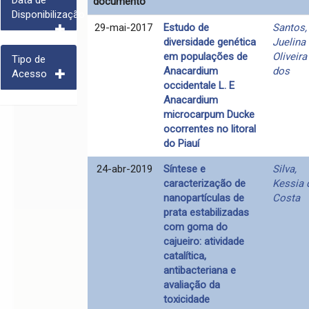
Data de
documento
Disponibilização
29-mai-2017
Estudo de
Santos,
diversidade genética
Juelina
em populações de
Oliveira
Tipo de
Anacardium
dos
Acesso
occidentale L. E
Anacardium
microcarpum Ducke
ocorrentes no litoral
do Piauí
24-abr-2019
Síntese e
Silva,
caracterização de
Kessia 
nanopartículas de
Costa
prata estabilizadas
com goma do
cajueiro: atividade
catalítica,
antibacteriana e
avaliação da
toxicidade