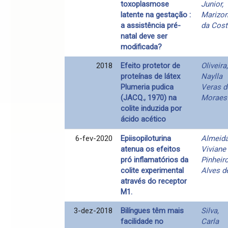
toxoplasmose
Junior,
latente na gestação :
Marizo
a assistência pré-
da Cost
natal deve ser
modificada?
2018
Efeito protetor de
Oliveira,
proteínas de látex
Naylla
Plumeria pudica
Veras d
(JACQ., 1970) na
Moraes
colite induzida por
ácido acético
6-fev-2020
Epiisopiloturina
Almeida
atenua os efeitos
Viviane
pró inflamatórios da
Pinheir
colite experimental
Alves d
através do receptor
M1.
3-dez-2018
Bilíngues têm mais
Silva,
facilidade no
Carla