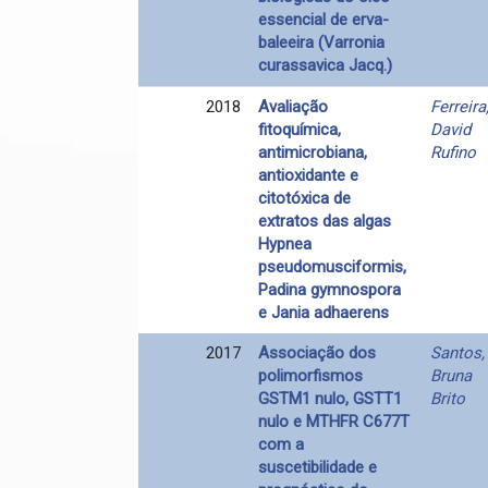
essencial de erva-
baleeira (Varronia
curassavica Jacq.)
2018
Avaliação
Ferreira
fitoquímica,
David
antimicrobiana,
Rufino
antioxidante e
citotóxica de
extratos das algas
Hypnea
pseudomusciformis,
Padina gymnospora
e Jania adhaerens
2017
Associação dos
Santos,
polimorfismos
Bruna
GSTM1 nulo, GSTT1
Brito
nulo e MTHFR C677T
com a
suscetibilidade e