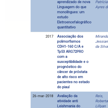
aprendizado de nova
Patrícia
Linguagem do que
Ayres d
monolíngues: um
estudo
Eletroencefalográfico
quantitativo
2017
Associação dos
Miranda
polimorfismos
Jessian
CDH1-160 C/A e
da Silva
Tp53 ARG72PRO
com a
susceptibilidade e o
prognóstico do
câncer de próstata
de alto risco em
pacientes no estado
do piauí
26-mar-2018
Avaliação da
Reis,
atividade anti
Roberta
Leishmania do
Lillyan