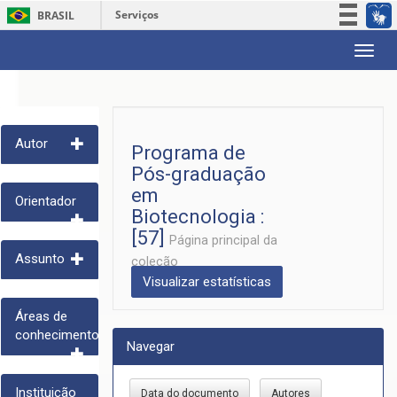
Serviços
BRASIL
Participe
Skip
Acesso à informação
navigation
Legislação
Canais
Autor
Programa de
Pós-graduação
em
Orientador
Biotecnologia :
[57]
Página principal da
Assunto
coleção
Visualizar estatísticas
Áreas de
conhecimento
Navegar
Instituição