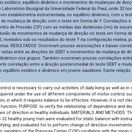
rio estático, equilíbrio dinâmico e movimentos de mudanças de dire
 Laboratório Biosignal da Universidade Federal do Piauí, onde 32 
om estabilometria instrumentada, no equilíbrio dinâmico, com o test
 de mudança de direção com o teste em forma de Y. Correlações e 
entro de Pressão (CP) com as médias das distâncias (cm) de excursã
são de movimentos de mudança de direção no teste em forma de Y. 
2, nivelados sob os resultados do teste Y na configuração reativa, 
tas. RESULTADOS: Ocorreram poucas associações e baixas correlaç
vistas entre as direções do SEBT e movimentos de mudança de dir
 e dinâmico nos grupos. Também ocorreram poucas correlações entre as
rte correlação entre a direção posteromedial do teste SEBT e mudan
quilíbrio estático e dinâmico em jovens saudáveis. Existe relação 
ntrol is necessary to carry out activities of daily living as well as in
onquered under the use of different components of motor control, s
on, in which it requires balance to be effective. However, it is not c
 function. PURPOSE: to verify the relationship of dependence and de
s of direction in healthy individuals. MATERIALS AND METHODS: The 
re 32 healthy young men were evaluated for static balance with inst
ifying, and evaluated for to perform change of direction movements
 variables of the Pressure Center (COP) oscillation with the mean d