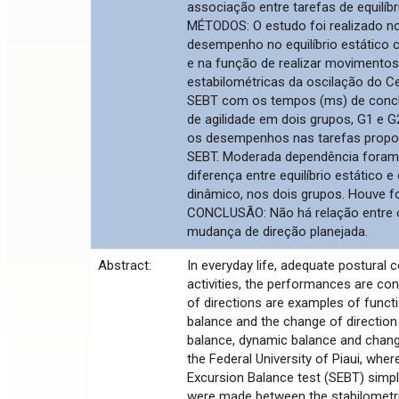
associação entre tarefas de equilíb
MÉTODOS: O estudo foi realizado no
desempenho no equilíbrio estático c
e na função de realizar movimentos
estabilométricas da oscilação do C
SEBT com os tempos (ms) de conclu
de agilidade em dois grupos, G1 e G
os desempenhos nas tarefas propos
SEBT. Moderada dependência foram 
diferença entre equilíbrio estático
dinâmico, nos dois grupos. Houve fo
CONCLUSÃO: Não há relação entre o e
mudança de direção planejada.
Abstract:
In everyday life, adequate postural co
activities, the performances are c
of directions are examples of functi
balance and the change of direction
balance, dynamic balance and change
the Federal University of Piaui, whe
Excursion Balance test (SEBT) simpl
were made between the stabilometric