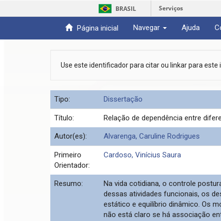
Serviços
BRASIL
Navegar
Ajuda
C
Página inicial
Skip
navigation
Use este identificador para citar ou linkar para este
Tipo:
Dissertação
Título:
Relação de dependência entre difer
Autor(es):
Alvarenga, Caruline Rodrigues
Primeiro
Cardoso, Vinícius Saura
Orientador:
Resumo:
Na vida cotidiana, o controle postur
dessas atividades funcionais, os d
estático e equilíbrio dinâmico. Os 
não está claro se há associação ent