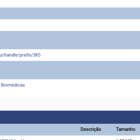
ui/handle/prefix/385
 Biomédicas
Descrição
Tamanho