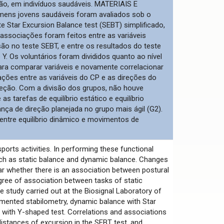
ção, em indivíduos saudáveis. MATERIAIS E
homens jovens saudáveis foram avaliados sob o
e Star Excursion Balance test (SEBT) simplificado,
associações foram feitos entre as variáveis
o no teste SEBT, e entre os resultados do teste
Os voluntários foram divididos quanto ao nível
para comparar variáveis e novamente correlacionar
ões entre as variáveis do CP e as direções do
eção. Com a divisão dos grupos, não houve
 tarefas de equilíbrio estático e equilíbrio
ça de direção planejada no grupo mais ágil (G2).
entre equilíbrio dinâmico e movimentos de
 sports activities. In performing these functional
uch as static balance and dynamic balance. Changes
lear whether there is an association between postural
gree of association between tasks of static
study carried out at the Biosignal Laboratory of
rumented stabilometry, dynamic balance with Star
 with Y-shaped test. Correlations and associations
istances of excursion in the SEBT test, and