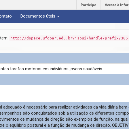
Participe
Acesso à info
ontato
Documentos úteis
 item:
http://dspace.ufdpar.edu.br/jspui/handle/prefix/385
entes tarefas motoras em indivíduos jovens saudáveis
al adequado é necessário para realizar atividades da vida diária be
esempenhos são conquistados sob a utilização de diferentes compon
movimentos de mudança de direção são exemplos de função, na qual e
re o equilíbrio postural e a função de mudança de direção. OBJETIVO