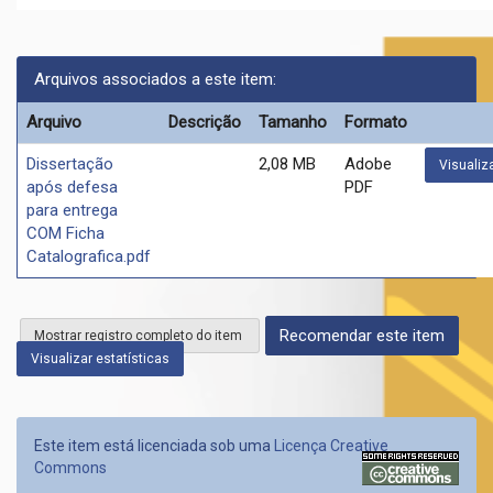
Arquivos associados a este item:
Arquivo
Descrição
Tamanho
Formato
Dissertação
2,08 MB
Adobe
Visualiza
após defesa
PDF
para entrega
COM Ficha
Catalografica.pdf
Recomendar este item
Mostrar registro completo do item
Visualizar estatísticas
Este item está licenciada sob uma
Licença Creative
Commons