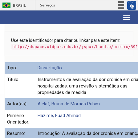
Serviços
BRASIL
Participe
Skip
Acesso à informação
navigation
Legislação
Use este identificador para citar ou linkar para este item:
Canais
http://dspace.ufdpar.edu.br/jspui/handle/prefix/391
Tipo:
Dissertação
Título:
Instrumentos de avaliação da dor crônica em cri
hospitalizadas: uma revisão sistemática das
propriedades de medida
Autor(es):
Alelaf, Bruna de Moraes Rubim
Primeiro
Hazime, Fuad Ahmad
Orientador:
Resumo:
Introdução: A avaliação da dor crônica em crianç