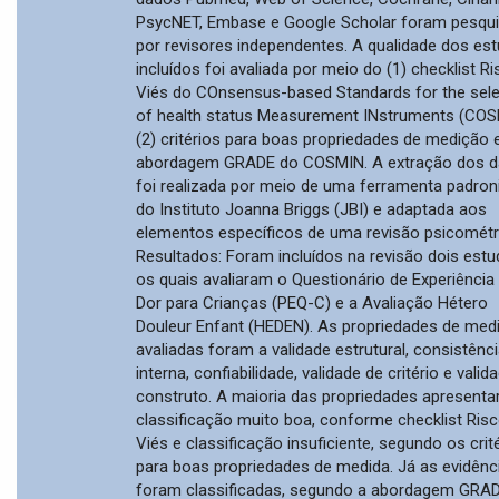
PsycNET, Embase e Google Scholar foram pesqu
por revisores independentes. A qualidade dos es
incluídos foi avaliada por meio do (1) checklist R
Viés do COnsensus-based Standards for the sele
of health status Measurement INstruments (COS
(2) critérios para boas propriedades de medição 
abordagem GRADE do COSMIN. A extração dos 
foi realizada por meio de uma ferramenta padron
do Instituto Joanna Briggs (JBI) e adaptada aos
elementos específicos de uma revisão psicométr
Resultados: Foram incluídos na revisão dois estu
os quais avaliaram o Questionário de Experiência
Dor para Crianças (PEQ-C) e a Avaliação Hétero
Douleur Enfant (HEDEN). As propriedades de med
avaliadas foram a validade estrutural, consistênc
interna, confiabilidade, validade de critério e valid
construto. A maioria das propriedades apresent
classificação muito boa, conforme checklist Ris
Viés e classificação insuficiente, segundo os crit
para boas propriedades de medida. Já as evidênc
foram classificadas, segundo a abordagem GRAD