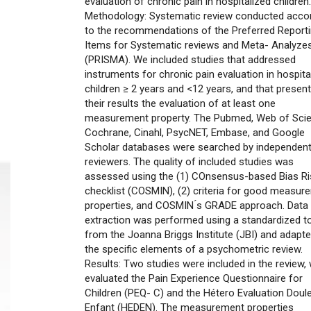
evaluation of chronic pain in hospitalized children.
Methodology: Systematic review conducted acco
to the recommendations of the Preferred Report
Items for Systematic reviews and Meta- Analyze
(PRISMA). We included studies that addressed
instruments for chronic pain evaluation in hospita
children ≥ 2 years and <12 years, and that present
their results the evaluation of at least one
measurement property. The Pubmed, Web of Scie
Cochrane, Cinahl, PsycNET, Embase, and Google
Scholar databases were searched by independen
reviewers. The quality of included studies was
assessed using the (1) COnsensus-based Bias Ri
checklist (COSMIN), (2) criteria for good measur
properties, and COSMIN ́s GRADE approach. Data
extraction was performed using a standardized t
from the Joanna Briggs Institute (JBI) and adapte
the specific elements of a psychometric review.
Results: Two studies were included in the review,
evaluated the Pain Experience Questionnaire for
Children (PEQ- C) and the Hétero Evaluation Doul
Enfant (HEDEN). The measurement properties